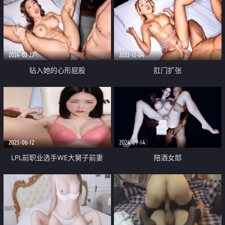
2024-02-27
2022-12-04
钻入她的心形屁股
肛门扩张
2023-06-12
2024-09-14
LPL前职业选手WE大舅子前妻
陪酒女郎
【yuka金提莫】首次啪啪定制 五
月电动道具轮番上高潮白浆